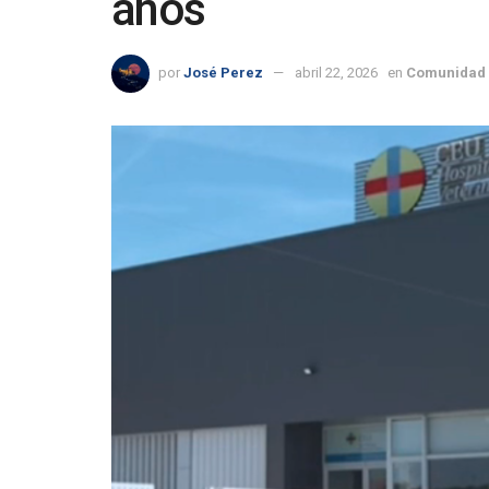
años
por
José Perez
abril 22, 2026
en
Comunidad 