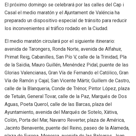
El próximo domingo se celebrará por las calles del Cap i
Casal el medio maratón y el Ajuntament de Valéncia ha
preparado un dispositivo especial de tránsito para reducir
los inconvenientes al tráfico rodado en la Ciudad.
El medio maratón circulará por el siguiente itinerario:
avenida de Tarongers, Ronda Norte, avenida de Alfahuir,
Primat Reig, Cabanilles, San Pío V, calle de la Trinidad, Pla
de la Saïdia, Mauro Guillén, Menéndez Pidal, puente de las
Glorias Valencianas, Gran Vía de Fernando el Católico, Gran
Vía de Ramón y Cajal, San Vicente Mártir, Guillem de Castro,
calle de la Blanqueria, Conde de Trénor, Pintor López, plaza
de Tetuán, General Tovar, calle de la Paz, Marqués de Dos
Aguas, Poeta Querol, calle de las Barcas, plaza del
Ayuntamiento, avenida del Marqués de Sotelo, Xàtiva,
Colón, Porta del Mar, Navarro Reverter, plaza de América,
Jacinto Benavente, puente del Reino, paseo de la Alameda,
plaza de Europa, Menorca, avenida de las Baleares, Joan