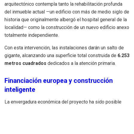
arquitectónico contempla tanto la rehabilitación profunda
del inmueble actual —un edificio con más de medio siglo de
historia que originalmente albergó el hospital general de la
localidad— como la construcción de un nuevo edificio anexo
totalmente independiente.
Con esta intervención, las instalaciones darán un salto de
gigante, alcanzando una superficie total construida de
6.253
metros cuadrados
dedicados a la atención primaria.
Financiación europea y construcción
inteligente
La envergadura económica del proyecto ha sido posible
gracias al respaldo de la Unión Europea, que asume el
95%
del coste total de la inversión
a través de fondos
comunitarios destinados a la resiliencia y modernización de
infraestructuras públicas.