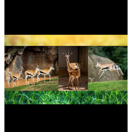
El equipo de especialistas de BIOPARC aplicó el
protocolo de bienestar ante el nacimiento
y durante las
primeras semanas
permanece en el recinto interior con
su madre
que la está criando y atendiendo con diligencia.
Es fundamental minimizar los riesgos y de esta forma se
puede realizar un seguimiento del proceso, de la correcta
evolución de su salud, alimentación y crecimiento.