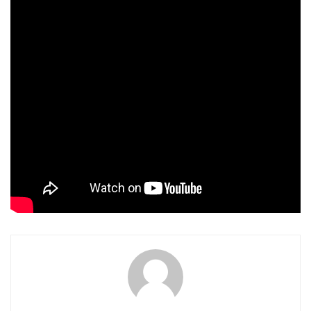
baringo
(
Giraffa camelopardalis rothschildi
).
Más noticias relacionadas:
BIOPARC Valéncia, refugio climático, 5ºC
menos respecto al centro
Los dos jóvenes hipopótamos de BIOPARC
Valencia ya disfrutan juntos de la
impresionante instalación exterior
Etiquetas:
Bioparc
Especie Amenazada
Gacela Thomson
Nacimiento