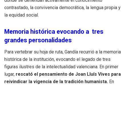
donde se defiendan activamente el conocimiento
contrastado, la convivencia democrática, la lengua propia y
la equidad social.
Memoria histórica evocando a tres
grandes personalidades
Para vertebrar su hoja de ruta, Gandía recurrió a la memoria
histórica de la institución, evocando el legado de tres
figuras ilustres de la intelectualidad valenciana. En primer
lugar,
rescató el pensamiento de Joan Lluís Vives para
reivindicar la vigencia de la tradición humanista.
En
palabras del rector, la universidad debe preservarse como
“
un espacio de razón, de diálogo, de lectura crítica y de
formación integral
”, cualidades esenciales en una era
condicionada por la saturación informativa y la irrupción
disruptiva de la inteligencia artificial.