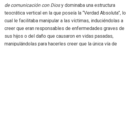
de comunicación con Dios
y dominaba una estructura
teocrática vertical en la que poseía la “Verdad Absoluta”, lo
cual le facilitaba manipular a las víctimas, induciéndolas a
creer que eran responsables de enfermedades graves de
sus hijos o del daño que causaron en vidas pasadas,
manipulándolas para hacerles creer que la única vía de
sanación, era ser sometidas sexualmente de forma
reiterada.
Les obligaba a desnudarse en sus clases para
“evitar interferencias negativas”
El presunto autor para dar el apoyo emocional que requerían
las víctimas, les ofrecía clases de meditación individual,
con el objeto de expulsar la energía negativa, y les obligaba
a recibir dichas clases desnudas para evitar interferencias
energéticas. Una vez que las víctimas se encontraban
sumisas, tal era el grado de dominación que eran incapaces