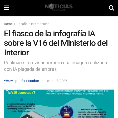
Home
España e internacional
El fiasco de la infografía IA
sobre la V16 del Ministerio del
Interior
Publican sin revisar primero una imagen realizada
con IA plagada de errores
por
Redaccion
enero 7, 2026