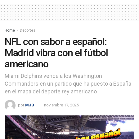
Home
Deportes
NFL con sabor a español:
Madrid vibra con el fútbol
americano
Miami Dolphins vence a los Washington
Commanders en un partido que ha puesto a España
en el mapa del deporte rey americano
por
MJB
noviembre 17, 2025