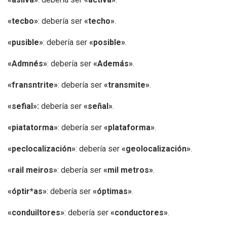
«tecbo»
: debería ser
«techo»
.
«pusible»
: debería ser
«posible»
.
«Admnés»
: debería ser
«Además»
.
«fransntrite»
: debería ser
«transmite»
.
«sefial»:
debería ser
«señal»
.
«piatatorma»
: debería ser
«plataforma»
.
«peclocalización»
: debería ser
«geolocalización»
.
«rail meiros»
: debería ser
«mil metros»
.
«óptir*as»
: debería ser
«óptimas»
.
«conduiltores»
: debería ser
«conductores»
.