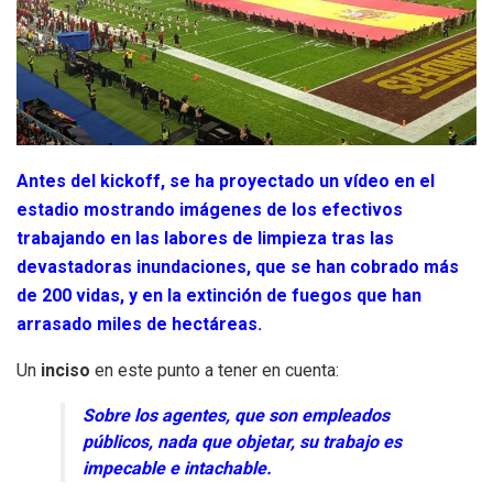
Antes del kickoff, se ha proyectado un vídeo en el
estadio mostrando imágenes de los efectivos
trabajando en las labores de limpieza tras las
devastadoras inundaciones, que se han cobrado más
de 200 vidas, y en la extinción de fuegos que han
arrasado miles de hectáreas.
Un
inciso
en este punto a tener en cuenta:
Sobre los agentes, que son empleados
públicos, nada que objetar, su trabajo es
impecable e intachable.