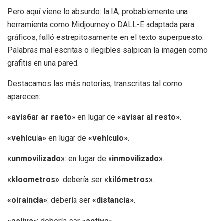
Pero aquí viene lo absurdo: la IA, probablemente una
herramienta como Midjourney o DALL-E adaptada para
gráficos, falló estrepitosamente en el texto superpuesto.
Palabras mal escritas o ilegibles salpican la imagen como
grafitis en una pared.
Destacamos las más notorias, transcritas tal como
aparecen:
«avis6ar ar raeto»
en lugar de
«avisar al resto»
.
«vehícula»
en lugar de
«vehículo»
.
«unmovilizado»
: en lugar de
«inmovilizado»
.
«kloometros»
: debería ser
«kilómetros»
.
«oiraincla»
: debería ser
«distancia»
.
«asliva»
: debería ser
«activa»
.