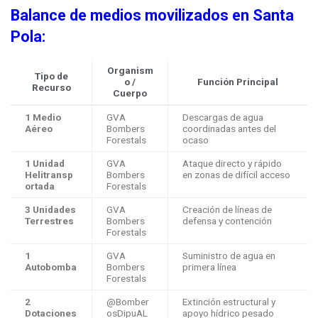
Balance de medios movilizados en Santa
Pola:
Organism
Tipo de
o /
Función Principal
Recurso
Cuerpo
1 Medio
GVA
Descargas de agua
Aéreo
Bombers
coordinadas antes del
Forestals
ocaso
1 Unidad
GVA
Ataque directo y rápido
Helitransp
Bombers
en zonas de difícil acceso
ortada
Forestals
3 Unidades
GVA
Creación de líneas de
Terrestres
Bombers
defensa y contención
Forestals
1
GVA
Suministro de agua en
Autobomba
Bombers
primera línea
Forestals
2
@Bomber
Extinción estructural y
Dotaciones
osDipuAL
apoyo hídrico pesado