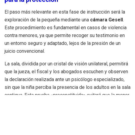
El paso más relevante en esta fase de instrucción será la
exploración de la pequeña mediante una
cámara Gesell
.
Este procedimiento es fundamental en casos de violencia
contra menores, ya que permite recoger su testimonio en
un entorno seguro y adaptado, lejos de la presión de un
juicio convencional.
La sala, dividida por un cristal de visión unilateral, permitirá
que la jueza, el fiscal y los abogados escuchen y observen
la declaración realizada ante un psicólogo especializado,
sin que la niña perciba la presencia de los adultos en la sala
contigua. Esta prueba «preconstituida» evitará que la menor
tenga que repetir su relato en futuras fases del proceso,
salvaguardando así su salud mental.