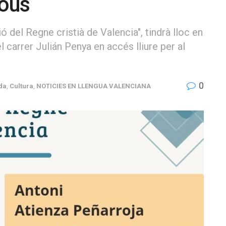
jous
ió del Regne cristià de Valencia", tindrà lloc en
l carrer Julián Penya en accés lliure per al
0
da
,
Cultura
,
NOTICIES EN LLENGUA VALENCIANA