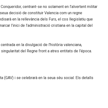
 Conqueridor, centrant-se no solament en l’alvertent militar
 seua decisió de constituir Valencia com un regne
isarà en la rellevància dels Furs, el cos llegislatiu que
arcar l’inici de l’administració cristiana en la capital del
 centrada en la divulgació de l’història valenciana,
singularitat del Regne front a atres entitats de l’época.
ta (GAV) i se celebrarà en la seua sèu social. Els detalls