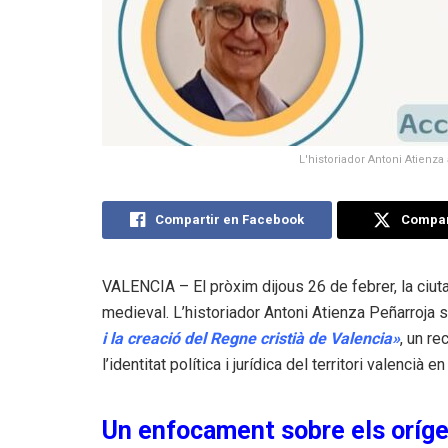
L'historiador Antoni Atienz
Compartir en Facebook
Compart
VALENCIA – El pròxim dijous 26 de febrer, la ciutat
medieval. L’historiador Antoni Atienza Peñarroja se
i la creació del Regne cristià de Valencia»
, un re
l’identitat política i jurídica del territori valencià en
Un enfocament sobre els oríg