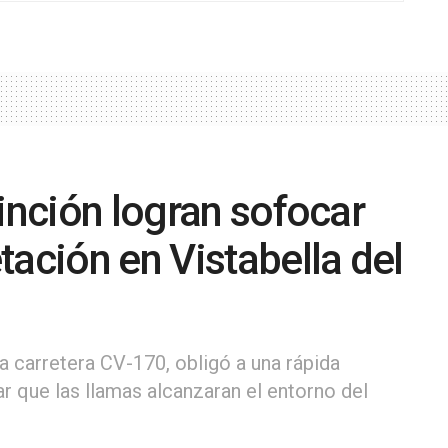
tinción logran sofocar
tación en Vistabella del
la carretera CV-170, obligó a una rápida
ar que las llamas alcanzaran el entorno del