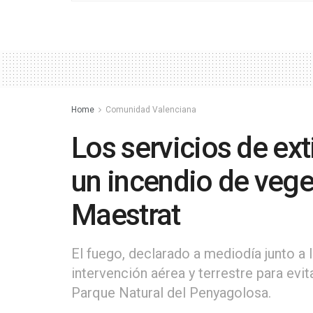
Home
Comunidad Valenciana
Los servicios de ex
un incendio de vege
Maestrat
El fuego, declarado a mediodía junto a 
intervención aérea y terrestre para evit
Parque Natural del Penyagolosa.