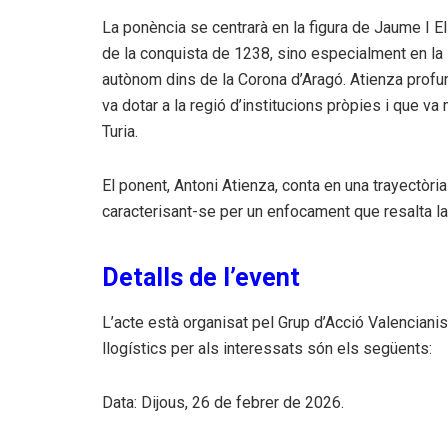
La ponència se centrarà en la figura de Jaume I El
de la conquista de 1238, sino especialment en la
autònom dins de la Corona d’Aragó. Atienza profund
va dotar a la regió d’institucions pròpies i que va m
Turia.
El ponent, Antoni Atienza, conta en una trayectòria
caracterisant-se per un enfocament que resalta la 
Detalls de l’event
L’acte està organisat pel Grup d’Acció Valencianis
llogístics per als interessats són els següents:
Data: Dijous, 26 de febrer de 2026.