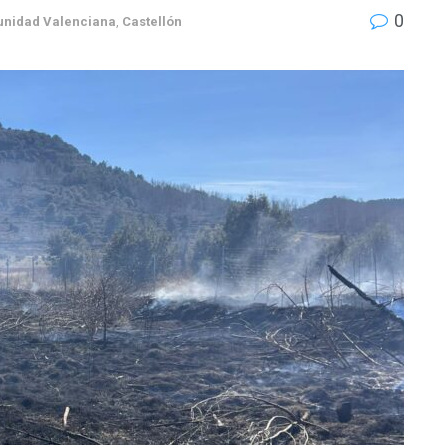
0
nidad Valenciana
,
Castellón