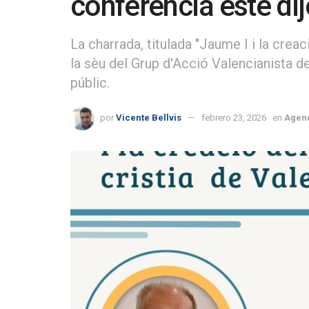
conferència este di
La charrada, titulada "Jaume I i la creac
la sèu del Grup d'Acció Valencianista de
públic.
por
Vicente Bellvis
febrero 23, 2026
en
Agen