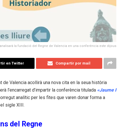
a analisarà la fundació del Regne de Valencia en una conferència este dijous
ir en Twitter
Compartir por mail
 de Valencia acollirà una nova cita en la seua història
rà l’encarregat d’impartir la conferència titulada
«Jaume I
corregut analític per les fites que varen donar forma a
 el sigle XIII.
ens del Regne