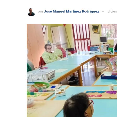
por
José Manuel Martínez Rodríguez
dicie