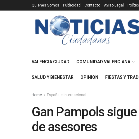
Quienes Somos
Publicidad
Contacto
Aviso Legal
Políti
VALENCIA CIUDAD
COMUNIDAD VALENCIANA
SALUD Y BIENESTAR
OPINIÓN
FIESTAS Y TRAD
Home
España e internacional
Gan Pampols sigue
de asesores