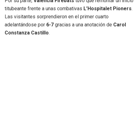
Por su parte,
Valencia Firebats
tuvo que remontar un inicio
titubeante frente a unas combativas
L’Hospitalet Pioners
.
Las visitantes sorprendieron en el primer cuarto
adelantándose por
6-7
gracias a una anotación de
Carol
Constanza Castillo
.
Sin embargo, el factor campo despertó a las valencianas,
que respondieron con un parcial demoledor de
21-0
en el
segundo cuarto. Con un juego ofensivo coral donde
destacaron
Dolores Nsue
y
Paula Martínez
(con dos
anotaciones cada una), las Firebats cerraron el marcador en
un definitivo
39-7
, dejando sin opciones a unas Pioners que
debutaban históricamente en unas semifinales.
Un duelo con historia
La final de este 2026 supone el reencuentro de ambos
clubes en la lucha por el título siete años después de su