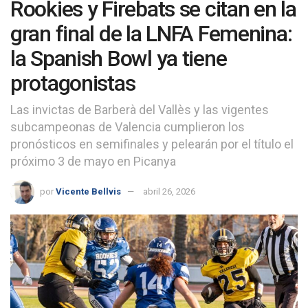
Rookies y Firebats se citan en la
gran final de la LNFA Femenina:
la Spanish Bowl ya tiene
protagonistas
Las invictas de Barberà del Vallès y las vigentes
subcampeonas de Valencia cumplieron los
pronósticos en semifinales y pelearán por el título el
próximo 3 de mayo en Picanya
por
Vicente Bellvis
abril 26, 2026