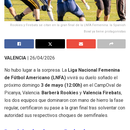
Rookies y Firebats se citan en la gran final de la LNFA Femenina: la Spanish
Bowl ya tiene protagonistas
VALENCIA
| 26/04/2026
No hubo lugar a la sorpresa. La
Liga Nacional Femenina
de Fútbol Americano (LNFA)
vivirá su duelo soñado el
próximo domingo
3 de mayo (12:00h)
en el CampOval de
Picanya, Valencia.
Barberà Rookies
y
Valencia Firebats
,
los dos equipos que dominaron con mano de hierro la fase
regular, certificaron su pase a la gran final tras solventar con
autoridad sus respectivos choques de semifinales.