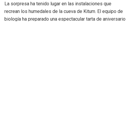
La sorpresa ha tenido lugar en las instalaciones que
recrean los humedales de la cueva de Kitum
.
El equipo de
biología ha preparado una espectacular tarta de aniversario
adaptada a la dieta de estos animales
.
El pastel estaba
elaborado con puré de remolacha, patata y calabaza,
decorado con los números 6 y 5, y ornamentado con
verduras frescas como lechuga, puerro, zanahoria y
pimiento
.
Los numerosos visitantes que se encontraban en el parque
han podido observar cómo los hipopótamos disfrutaban del
festín en la zona de playa y se sumergían con agilidad para
alcanzar trozos de sandía
.
Esta acción forma parte de los
programas de enriquecimiento ambiental, herramientas
clave para el desarrollo cognitivo y físico de los animales
bajo cuidado humano
.