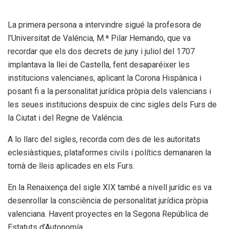
La primera persona a intervindre sigué la profesora de
l’Universitat de Valéncia, M.ª Pilar Hernando, que va
recordar que els dos decrets de juny i juliol del 1707
implantava la llei de Castella, fent desaparéixer les
institucions valencianes, aplicant la Corona Hispànica i
posant fi a la personalitat jurídica pròpia dels valencians i
les seues institucions despuix de cinc sigles dels Furs de
la Ciutat i del Regne de Valéncia.
A lo llarc del sigles, recorda com des de les autoritats
eclesiàstiques, plataformes civils i polítics demanaren la
tornà de lleis aplicades en els Furs.
En la Renaixença del sigle XIX també a nivell jurídic es va
desenrollar la consciència de personalitat jurídica pròpia
valenciana. Havent proyectes en la Segona República de
Estatuts d’Autonomía.