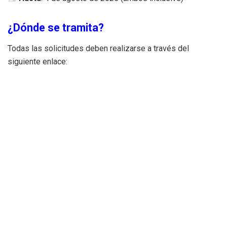
¿Dónde se tramita?
Todas las solicitudes deben realizarse a través del
siguiente enlace:
Sede Electrónica del Ayuntamiento de Valencia
https://sede.valencia.es
También puede consultarse la convocatoria completa en la
Base de Datos Nacional de Subvenciones
.
Documentos importantes
[Bases de la convocatoria (PDF, 267 kb)]
[Publicación en el BOP N.º 124, de 2 de julio de 2025]
Más información