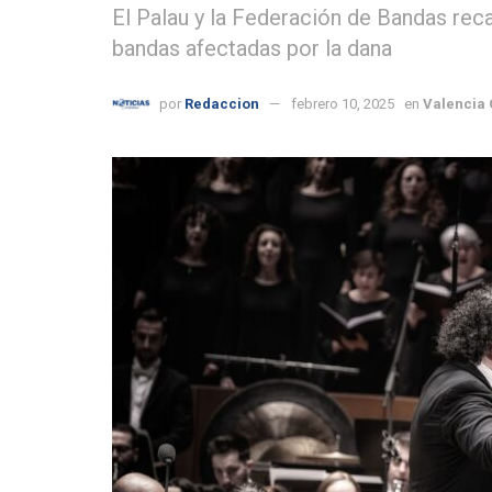
El Palau y la Federación de Bandas rec
bandas afectadas por la dana
por
Redaccion
febrero 10, 2025
en
Valencia 