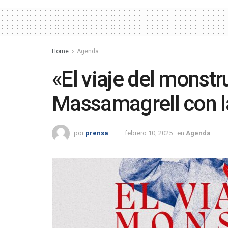
Home
Agenda
«El viaje del monstru
Massamagrell con l
por
prensa
febrero 10, 2025
en
Agenda