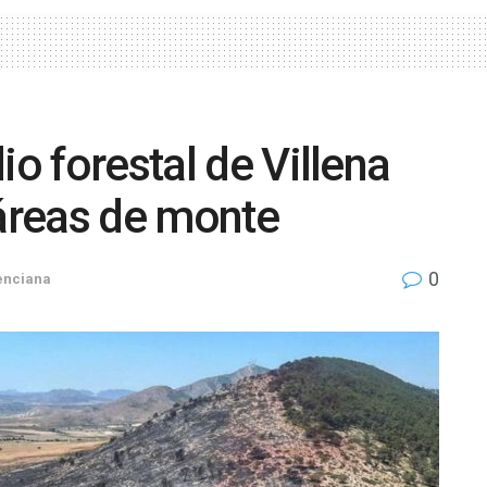
io forestal de Villena
táreas de monte
0
enciana