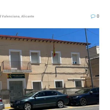
0
 Valenciana
,
Alicante