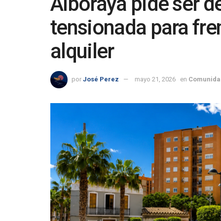
Alboraya pide ser d
tensionada para fren
alquiler
por
José Perez
mayo 21, 2026
en
Comunida