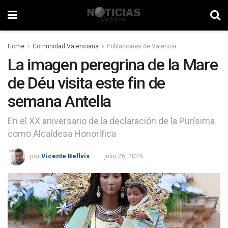
Home
Comunidad Valenciana
Poblaciones de Valencia
La imagen peregrina de la Mare
de Déu visita este fin de
semana Antella
En el XX aniversario de la declaración de la Purísima
como Alcaldesa Honorífica
por
Vicente Bellvis
julio 26, 2025