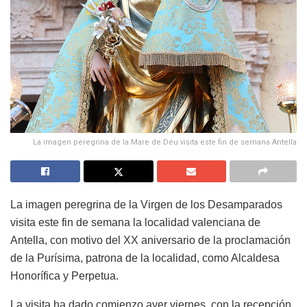
La imagen peregrina de la Mare de Déu visita este fin de semana Antella
La imagen peregrina de la Virgen de los Desamparados
visita este fin de semana la localidad valenciana de
Antella, con motivo del XX aniversario de la proclamación
de la Purísima, patrona de la localidad, como Alcaldesa
Honorífica y Perpetua.
La visita
ha
da
do
comienzo
a
y
e
r
viernes, con la recepción