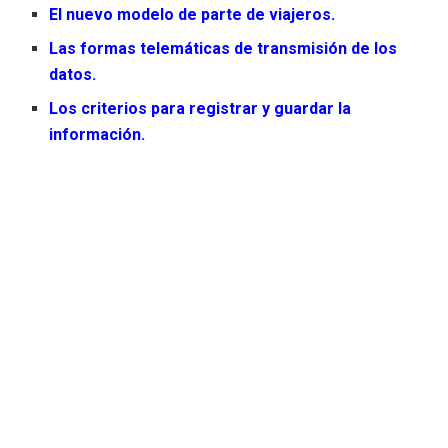
El nuevo modelo de parte de viajeros.
Las formas telemáticas de transmisión de los
datos.
Los criterios para registrar y guardar la
información.
La determinación final de los datos que serán de
obligatoria comunicación.
Desde AEHM, consideran que no era el momento de
exigir el cumplimiento del decreto sin haber resuelto
previamente estas cuestiones clave, más aún,
teniendo en cuenta los fallos técnicos que están
afectando al sistema.
Aunque el decreto proclama alinearse con los principios de
seguridad jurídica y coherencia normativa, la realidad ha
sido distinta.