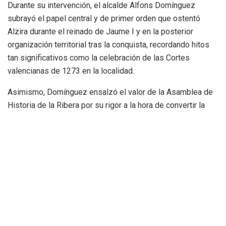
Durante su intervención, el alcalde Alfons Domínguez
subrayó el papel central y de primer orden que ostentó
Alzira durante el reinado de Jaume I y en la posterior
organización territorial tras la conquista, recordando hitos
tan significativos como la celebración de las Cortes
valencianas de 1273 en la localidad.
Asimismo, Domínguez ensalzó el valor de la Asamblea de
Historia de la Ribera por su rigor a la hora de convertir la
historia comarcal en un espacio de debate intelectua
l. «Sin
entender los pueblos, las ciudades, los archivos locales y
las dinámicas del territorio, es imposible entender los
grandes procesos históricos»,
señaló el primer edil,
vinculando de forma directa la comprensión del pasado
local con la capacidad de responder a los retos actuales de
gestión del territorio y preservación de los recursos
naturales.