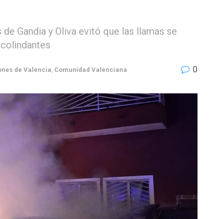
de Gandia y Oliva evitó que las llamas se
 colindantes
0
ones de Valencia
,
Comunidad Valenciana