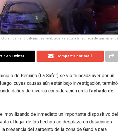
dio en Beniarjó calcina tres vehículos y afecta a la fachada de una vivienda
ir en Twitter
Compartir por mail
icipio de Beniarjó (La Safor) se vio truncada ayer por un
l fuego, cuyas causas aún están bajo investigación, terminó
ando daños de diversa consideración en la
fachada de
he, movilizando de inmediato un importante dispositivo del
asta el lugar de los hechos se desplazaron dotaciones
r la presencia del sargento de la zona de Gandia para