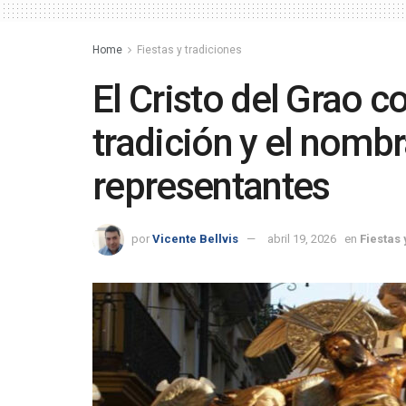
Home
Fiestas y tradiciones
El Cristo del Grao c
tradición y el nomb
representantes
por
Vicente Bellvis
abril 19, 2026
en
Fiestas 