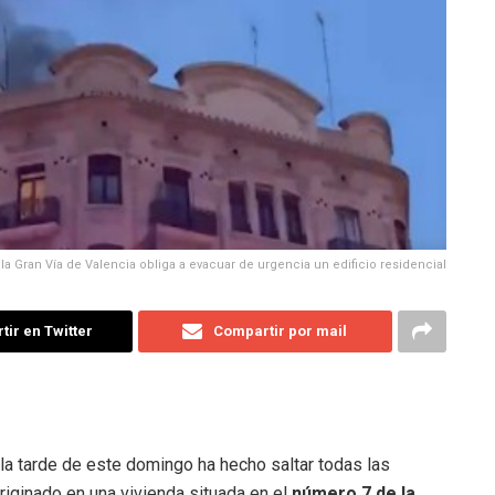
la Gran Vía de Valencia obliga a evacuar de urgencia un edificio residencial
ir en Twitter
Compartir por mail
la tarde de este domingo ha hecho saltar todas las
originado en una vivienda situada en el
número 7 de la