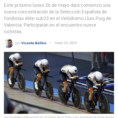
Este próximo lunes 26 de mayo dará comienzo una
nueva concentración de la Selección Española de
fondistas élite-sub23 en el Velódromo Lluis Puig de
Valencia. Participarán en el encuentro nueve
ciclistas.
por
Vicente Bellvis
mayo 25, 2025
Las fondistas élite-sub23 de Ciclismo de la Selección Española de Pista vivirán