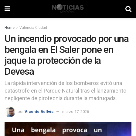
Home
Valencia Ciudad
Un incendio provocado por una
bengala en El Saler pone en
jaque la protección de la
Devesa
La rápida intervención de los bomberos evitó una
catástrofe en el Parque Natural tras el lanzamiento
negligente de pirotecnia durante la madrugada.
por
Vicente Bellvis
marzo 17, 2026