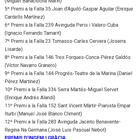
(Miguel Banaclocha Marín)
5º Premi a la Falla 35 Joan d’Aguiló-Gaspar Aguilar (Enrique
Cardells Martínez)
6º Premi a la Falla 239 Avinguda Peris i Valero-Cuba
(Ignacio Ferrando Tamarit)
7º Premi a la Falla 23 Tomasos-Carles Cervera (Joserra
Lisarde)
8º Premi a la Falla 146 Tres Forques-Conca-Pérez Galdós
(Víctor Navarro Granero)
9º Premi a la Falla 144 Progrés-Teatre de la Marina (Daniel
Pérez Martínez)
10º Premi a la Falla 336 Serra Martés-Miguel Servet
(Enrique Andrés Alandí)
11º Premi a la Falla 152 Sant Vicent Màrtir-Pianista Empar
Iturbi (Manuel José Blanco Climent)
12º Premi a la Falla 283 Avinguda Jacinto Benavente-
Regina Na Germana (José Luis Pascual Nebot)
PREMIS D’INGENI I GRÀCIA