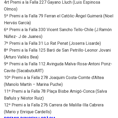
4rt Premi a la Falla 227 Gayano Lluch (Luis Espinosa
Olmos)
5º Premi a la Falla 79 Ferran el Catòlic-Àngel Guimerà (Noel
Hervás García)
6º Premi a la Falla 330 Vicent Sancho Tello-Chile (J.Ramón
Núñez- J de Juanes)
7º Premi a la Falla 31 Lo Rat Penat (Joserra Lisarde)
8º Premi a la Falla 125 Baró de San Petrillo-Leonor Jovani
(Arturo Vallés Bea)
9º Premi a la Falla 112 Avinguda Malva-Rosa-Antoni Ponz-
Cavite (SacabutxART)
10º Premi a la Falla 278 Joaquim Costa-Comte d’Altea
(Manolo Martín – Marina Puche)
11º Premi a la Falla 78 Plaça Bisbe Amigó-Conca (Salva
Bañuls y Néstor Ruiz)
12º Premi a la Falla 276 Carrera de Malilla-Illa Cabrera
(Mario y Enrique Cardells)