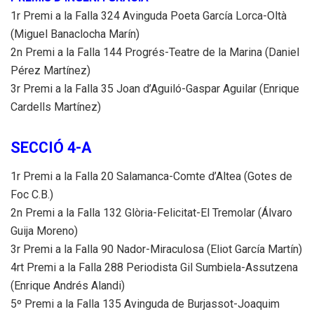
1r Premi a la Falla 324 Avinguda Poeta García Lorca-Oltà
(Miguel Banaclocha Marín)
2n Premi a la Falla 144 Progrés-Teatre de la Marina (Daniel
Pérez Martínez)
3r Premi a la Falla 35 Joan d’Aguiló-Gaspar Aguilar (Enrique
Cardells Martínez)
SECCIÓ 4-A
1r Premi a la Falla 20 Salamanca-Comte d’Altea (Gotes de
Foc C.B.)
2n Premi a la Falla 132 Glòria-Felicitat-El Tremolar (Álvaro
Guija Moreno)
3r Premi a la Falla 90 Nador-Miraculosa (Eliot García Martín)
4rt Premi a la Falla 288 Periodista Gil Sumbiela-Assutzena
(Enrique Andrés Alandi)
5º Premi a la Falla 135 Avinguda de Burjassot-Joaquim