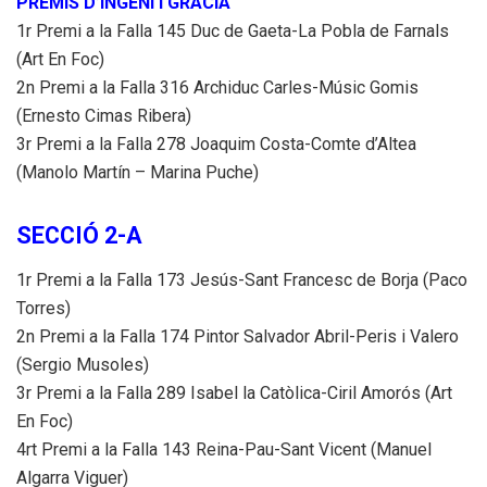
PREMIS D’INGENI I GRÀCIA
1r Premi a la Falla 145 Duc de Gaeta-La Pobla de Farnals
(Art En Foc)
2n Premi a la Falla 316 Archiduc Carles-Músic Gomis
(Ernesto Cimas Ribera)
3r Premi a la Falla 278 Joaquim Costa-Comte d’Altea
(Manolo Martín – Marina Puche)
SECCIÓ 2-A
1r Premi a la Falla 173 Jesús-Sant Francesc de Borja (Paco
Torres)
2n Premi a la Falla 174 Pintor Salvador Abril-Peris i Valero
(Sergio Musoles)
3r Premi a la Falla 289 Isabel la Catòlica-Ciril Amorós (Art
En Foc)
4rt Premi a la Falla 143 Reina-Pau-Sant Vicent (Manuel
Algarra Viguer)