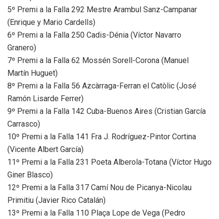
5º Premi a la Falla 292 Mestre Arambul Sanz-Campanar
(Enrique y Mario Cardells)
6º Premi a la Falla 250 Cadis-Dénia (Víctor Navarro
Granero)
7º Premi a la Falla 62 Mossén Sorell-Corona (Manuel
Martín Huguet)
8º Premi a la Falla 56 Azcàrraga-Ferran el Catòlic (José
Ramón Lisarde Ferrer)
9º Premi a la Falla 142 Cuba-Buenos Aires (Cristian García
Carrasco)
10º Premi a la Falla 141 Fra J. Rodríguez-Pintor Cortina
(Vicente Albert García)
11º Premi a la Falla 231 Poeta Alberola-Totana (Víctor Hugo
Giner Blasco)
12º Premi a la Falla 317 Camí Nou de Picanya-Nicolau
Primitiu (Javier Rico Catalán)
13º Premi a la Falla 110 Plaça Lope de Vega (Pedro