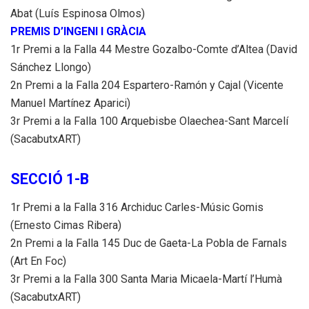
Abat (Luís Espinosa Olmos)
PREMIS D’INGENI I GRÀCIA
1r Premi a la Falla 44 Mestre Gozalbo-Comte d’Altea (David
Sánchez Llongo)
2n Premi a la Falla 204 Espartero-Ramón y Cajal (Vicente
Manuel Martínez Aparici)
3r Premi a la Falla 100 Arquebisbe Olaechea-Sant Marcelí
(SacabutxART)
SECCIÓ 1-B
1r Premi a la Falla 316 Archiduc Carles-Músic Gomis
(Ernesto Cimas Ribera)
2n Premi a la Falla 145 Duc de Gaeta-La Pobla de Farnals
(Art En Foc)
3r Premi a la Falla 300 Santa Maria Micaela-Martí l’Humà
(SacabutxART)