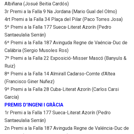
Albiñana (Josué Beitia Cardós)
3r Premi a la Falla 9 Na Jordana (Mario Gual del Olmo)
4rt Premi a la Falla 34 Plaça del Pilar (Paco Torres Josa)
5º Premi a la Falla 177 Sueca-Literat Azorín (Pedro
Santaeulalia Serrán)
6º Premi a la Falla 187 Avinguda Regne de Vaéncia-Duc de
Calàbria (Sergio Musoles Ros)
7º Premi a la Falla 22 Exposició-Misser Mascó (Banyuls &
Ruiz)
8º Premi a la Falla 14 Almirall Cadarso-Comte d’Altea
(Francisco Giner Nuñez)
9º Premi a la Falla 28 Cuba-Literat Azorín (Carlos Carsi
García)
PREMIS D’INGENI I GRÀCIA
1r Premi a la Falla 177 Sueca-Literat Azorín (Pedro
Santaeulalia Serrán)
2n Premi a la Falla 187 Avinguda Regne de Valéncia-Duc de