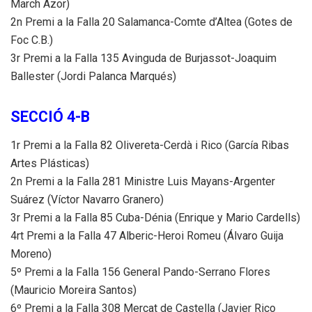
March Azor)
2n Premi a la Falla 20 Salamanca-Comte d’Altea (Gotes de
Foc C.B.)
3r Premi a la Falla 135 Avinguda de Burjassot-Joaquim
Ballester (Jordi Palanca Marqués)
SECCIÓ 4-B
1r Premi a la Falla 82 Olivereta-Cerdà i Rico (García Ribas
Artes Plásticas)
2n Premi a la Falla 281 Ministre Luis Mayans-Argenter
Suárez (Víctor Navarro Granero)
3r Premi a la Falla 85 Cuba-Dénia (Enrique y Mario Cardells)
4rt Premi a la Falla 47 Alberic-Heroi Romeu (Álvaro Guija
Moreno)
5º Premi a la Falla 156 General Pando-Serrano Flores
(Mauricio Moreira Santos)
6º Premi a la Falla 308 Mercat de Castella (Javier Rico