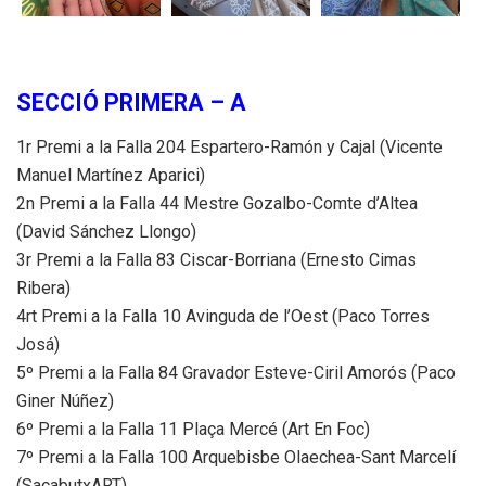
SECCIÓ PRIMERA – A
1r Premi a la Falla 204 Espartero-Ramón y Cajal (Vicente
Manuel Martínez Aparici)
2n Premi a la Falla 44 Mestre Gozalbo-Comte d’Altea
(David Sánchez Llongo)
3r Premi a la Falla 83 Ciscar-Borriana (Ernesto Cimas
Ribera)
4rt Premi a la Falla 10 Avinguda de l’Oest (Paco Torres
Josá)
5º Premi a la Falla 84 Gravador Esteve-Ciril Amorós (Paco
Giner Núñez)
6º Premi a la Falla 11 Plaça Mercé (Art En Foc)
7º Premi a la Falla 100 Arquebisbe Olaechea-Sant Marcelí
(SacabutxART)