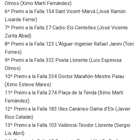
Olmos (Ximo Martí Fernández)
6º Premi a la Falla 154 Sant Vicent-Marvà (José Ramón
Lisarde Ferrer)
7º Premi a la Falla 27 Cadis-Els Centelles (José Vicente
Zurita Abad)
8º Premi a la Falla 123 L’Alguer-Ingenier Rafael Janini (Toni
Fornes)
9º Premi a la Falla 332 Poeta Llorente (Luis Espinosa
Olmos)
10º Premi a la Falla 334 Doctor Marañón-Mestre Palau
(Ximo Esteve Mares)
11º Premi a la Falla 274 Plaça de la Tenda (Ximo Martí
Fernández)
12º Premi a la Falla 183 Illes Canàries-Dama d’Elx (Javier
Rico Catalán)
13º Premi a la Falla 103 Valéncia-Teodor Llorente (Sergio
Lis Abril)