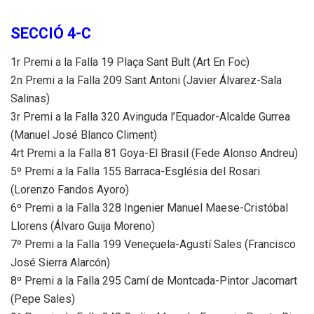
SECCIÓ 4-C
1r Premi a la Falla 19 Plaça Sant Bult (Art En Foc)
2n Premi a la Falla 209 Sant Antoni (Javier Álvarez-Sala
Salinas)
3r Premi a la Falla 320 Avinguda l’Equador-Alcalde Gurrea
(Manuel José Blanco Climent)
4rt Premi a la Falla 81 Goya-El Brasil (Fede Alonso Andreu)
5º Premi a la Falla 155 Barraca-Església del Rosari
(Lorenzo Fandos Ayoro)
6º Premi a la Falla 328 Ingenier Manuel Maese-Cristóbal
Llorens (Álvaro Guija Moreno)
7º Premi a la Falla 199 Veneçuela-Agustí Sales (Francisco
José Sierra Alarcón)
8º Premi a la Falla 295 Camí de Montcada-Pintor Jacomart
(Pepe Sales)