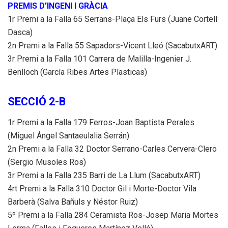
PREMIS D’INGENI I GRÀCIA
1r Premi a la Falla 65 Serrans-Plaça Els Furs (Juane Cortell
Dasca)
2n Premi a la Falla 55 Sapadors-Vicent Lleó (SacabutxART)
3r Premi a la Falla 101 Carrera de Malilla-Ingenier J.
Benlloch (García Ribes Artes Plasticas)
SECCIÓ 2-B
1r Premi a la Falla 179 Ferros-Joan Baptista Perales
(Miguel Ángel Santaeulalia Serrán)
2n Premi a la Falla 32 Doctor Serrano-Carles Cervera-Clero
(Sergio Musoles Ros)
3r Premi a la Falla 235 Barri de La Llum (SacabutxART)
4rt Premi a la Falla 310 Doctor Gil i Morte-Doctor Vila
Barberà (Salva Bañuls y Néstor Ruiz)
5º Premi a la Falla 284 Ceramista Ros-Josep Maria Mortes