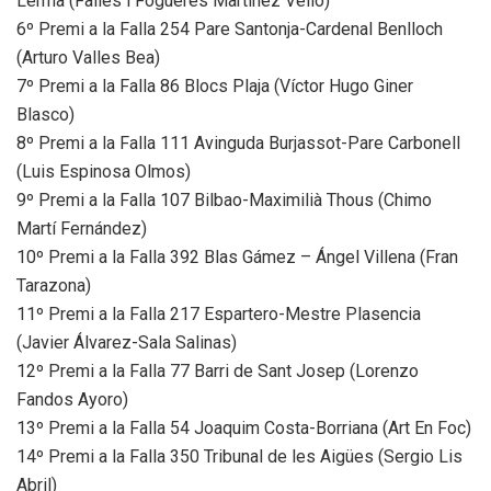
Lerma (Falles i Fogueres Martínez Velló)
6º Premi a la Falla 254 Pare Santonja-Cardenal Benlloch
(Arturo Valles Bea)
7º Premi a la Falla 86 Blocs Plaja (Víctor Hugo Giner
Blasco)
8º Premi a la Falla 111 Avinguda Burjassot-Pare Carbonell
(Luis Espinosa Olmos)
9º Premi a la Falla 107 Bilbao-Maximilià Thous (Chimo
Martí Fernández)
10º Premi a la Falla 392 Blas Gámez – Ángel Villena (Fran
Tarazona)
11º Premi a la Falla 217 Espartero-Mestre Plasencia
(Javier Álvarez-Sala Salinas)
12º Premi a la Falla 77 Barri de Sant Josep (Lorenzo
Fandos Ayoro)
13º Premi a la Falla 54 Joaquim Costa-Borriana (Art En Foc)
14º Premi a la Falla 350 Tribunal de les Aigües (Sergio Lis
Abril)