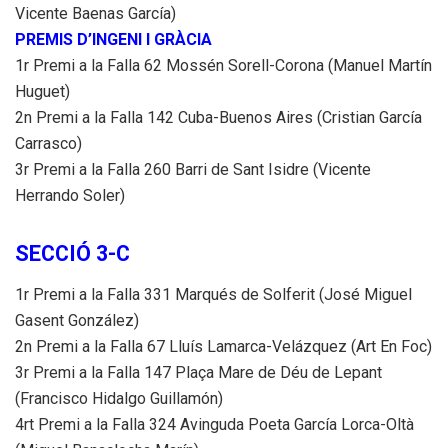
Vicente Baenas García)
PREMIS D’INGENI I GRÀCIA
1r Premi a la Falla 62 Mossén Sorell-Corona (Manuel Martín
Huguet)
2n Premi a la Falla 142 Cuba-Buenos Aires (Cristian García
Carrasco)
3r Premi a la Falla 260 Barri de Sant Isidre (Vicente
Herrando Soler)
SECCIÓ 3-C
1r Premi a la Falla 331 Marqués de Solferit (José Miguel
Gasent González)
2n Premi a la Falla 67 Lluís Lamarca-Velázquez (Art En Foc)
3r Premi a la Falla 147 Plaça Mare de Déu de Lepant
(Francisco Hidalgo Guillamón)
4rt Premi a la Falla 324 Avinguda Poeta García Lorca-Oltà