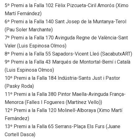
5º Premi a la Falla 102 Fèlix Pizcueta-Ciril Amorós (Ximo
Martí Fernández)
6º Premi a la Falla 140 Sant Josep de la Muntanya-Terol
(Pau Soler Marchante)
7º Premi a la Falla 170 Avinguda Regne de València-Sant
Valer (Luis Espinosa Olmos)
8º Premi a la Falla 55 Sapadors-Vicent Lleó (SacabutxART)
9º Premi a la Falla 43 Marqués de Montortal-Berní i Català
(Luis Espinosa Olmos)
10º Premi a la Falla 184 Indústria-Sants Just i Pastor
(Pasky Roda)
11º Premi a la Falla 380 Pintor Maella-Avinguda França-
Menorca (Falles I Fogueres (Martínez Vello))
12º Premi a la Falla 120 Molinell-Alboraya (Ximo Martí
Fernández)
13º Premi a la Falla 65 Serrans-Plaça Els Furs (Juane
Cortell Dasca)