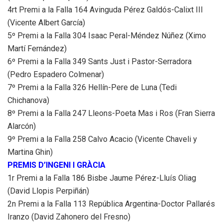
4rt Premi a la Falla 164 Avinguda Pérez Galdós-Calixt III
(Vicente Albert García)
5º Premi a la Falla 304 Isaac Peral-Méndez Núñez (Ximo
Martí Fernández)
6º Premi a la Falla 349 Sants Just i Pastor-Serradora
(Pedro Espadero Colmenar)
7º Premi a la Falla 326 Hellín-Pere de Luna (Tedi
Chichanova)
8º Premi a la Falla 247 Lleons-Poeta Mas i Ros (Fran Sierra
Alarcón)
9º Premi a la Falla 258 Calvo Acacio (Vicente Chaveli y
Martina Ghin)
PREMIS D’INGENI I GRÀCIA
1r Premi a la Falla 186 Bisbe Jaume Pérez-Lluís Oliag
(David Llopis Perpiñán)
2n Premi a la Falla 113 República Argentina-Doctor Pallarés
Iranzo (David Zahonero del Fresno)