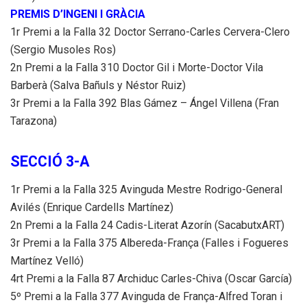
PREMIS D’INGENI I GRÀCIA
1r Premi a la Falla 32 Doctor Serrano-Carles Cervera-Clero
(Sergio Musoles Ros)
2n Premi a la Falla 310 Doctor Gil i Morte-Doctor Vila
Barberà (Salva Bañuls y Néstor Ruiz)
3r Premi a la Falla 392 Blas Gámez – Ángel Villena (Fran
Tarazona)
SECCIÓ 3-A
1r Premi a la Falla 325 Avinguda Mestre Rodrigo-General
Avilés (Enrique Cardells Martínez)
2n Premi a la Falla 24 Cadis-Literat Azorín (SacabutxART)
3r Premi a la Falla 375 Albereda-França (Falles i Fogueres
Martínez Velló)
4rt Premi a la Falla 87 Archiduc Carles-Chiva (Oscar García)
5º Premi a la Falla 377 Avinguda de França-Alfred Toran i