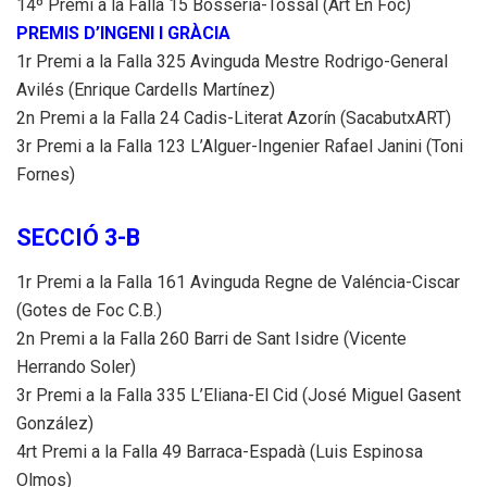
14º Premi a la Falla 15 Bosseria-Tossal (Art En Foc)
PREMIS D’INGENI I GRÀCIA
1r Premi a la Falla 325 Avinguda Mestre Rodrigo-General
Avilés (Enrique Cardells Martínez)
2n Premi a la Falla 24 Cadis-Literat Azorín (SacabutxART)
3r Premi a la Falla 123 L’Alguer-Ingenier Rafael Janini (Toni
Fornes)
SECCIÓ 3-B
1r Premi a la Falla 161 Avinguda Regne de Valéncia-Ciscar
(Gotes de Foc C.B.)
2n Premi a la Falla 260 Barri de Sant Isidre (Vicente
Herrando Soler)
3r Premi a la Falla 335 L’Eliana-El Cid (José Miguel Gasent
González)
4rt Premi a la Falla 49 Barraca-Espadà (Luis Espinosa
Olmos)