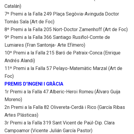
Catalán)
7º Premi a la Falla 249 Plaça Segòvia-Avinguda Doctor
Tomàs Sala (Art de Foc)
8º Premi a la Falla 205 Nort-Doctor Zamenhoff (Art de Foc)
9º Premi a la Falla 366 Santiago Rusiñol-Comte de
Lumiares (Fran Santonja- Arte Efímero)
10º Premi a la Falla 215 Baró de Patraix-Conca (Enrique
Andrés Alandi)
11º Premi a la Falla 57 Pelayo-Matemàtic Marzal (Art de
Foc)
PREMIS D’INGENI I GRÀCIA
1r Premi a la Falla 47 Alberic-Heroi Romeu (Álvaro Guija
Moreno)
2n Premi a la Falla 82 Olivereta-Cerdà i Rico (García Ribas
Artes Plásticas)
3r Premi a la Falla 319 Sant Vicent de Paül-Dip. Clara
Campoamor (Vicente Julián García Pastor)