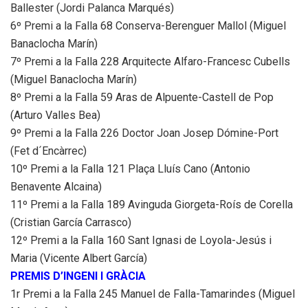
Ballester (Jordi Palanca Marqués)
6º Premi a la Falla 68 Conserva-Berenguer Mallol (Miguel
Banaclocha Marín)
7º Premi a la Falla 228 Arquitecte Alfaro-Francesc Cubells
(Miguel Banaclocha Marín)
8º Premi a la Falla 59 Aras de Alpuente-Castell de Pop
(Arturo Valles Bea)
9º Premi a la Falla 226 Doctor Joan Josep Dómine-Port
(Fet d´Encàrrec)
10º Premi a la Falla 121 Plaça Lluís Cano (Antonio
Benavente Alcaina)
11º Premi a la Falla 189 Avinguda Giorgeta-Roís de Corella
(Cristian García Carrasco)
12º Premi a la Falla 160 Sant Ignasi de Loyola-Jesús i
Maria (Vicente Albert García)
PREMIS D’INGENI I GRÀCIA
1r Premi a la Falla 245 Manuel de Falla-Tamarindes (Miguel