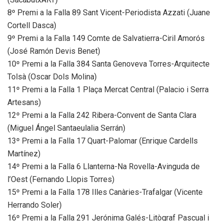
8º Premi a la Falla 89 Sant Vicent-Periodista Azzati (Juane
Cortell Dasca)
9º Premi a la Falla 149 Comte de Salvatierra-Ciril Amorós
(José Ramón Devis Benet)
10º Premi a la Falla 384 Santa Genoveva Torres-Arquitecte
Tolsà (Oscar Dols Molina)
11º Premi a la Falla 1 Plaça Mercat Central (Palacio i Serra
Artesans)
12º Premi a la Falla 242 Ribera-Convent de Santa Clara
(Miguel Ángel Santaeulalia Serrán)
13º Premi a la Falla 17 Quart-Palomar (Enrique Cardells
Martínez)
14º Premi a la Falla 6 Llanterna-Na Rovella-Avinguda de
l’Oest (Fernando Llopis Torres)
15º Premi a la Falla 178 Illes Canàries-Trafalgar (Vicente
Herrando Soler)
16º Premi a la Falla 291 Jerónima Galés-Litògraf Pascual i