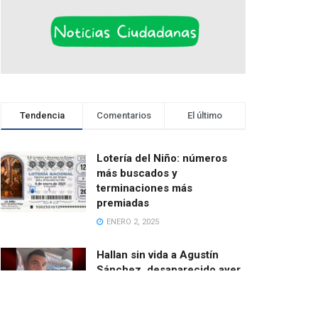
Tendencia
Comentarios
El último
Lotería del Niño: números
más buscados y
terminaciones más
premiadas
ENERO 2, 2025
Hallan sin vida a Agustín
Sánchez, desaparecido ayer
cuando salía en bici desde
Catarroja