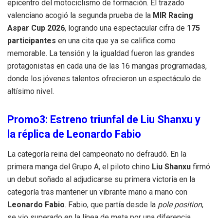
epicentro del motociclismo de formación
. El trazado
valenciano acogió la segunda prueba de la
MIR Racing
Aspar Cup 2026
, logrando una espectacular cifra de
175
participantes
en una cita que ya se califica como
memorable
. La tensión y la igualdad fueron las grandes
protagonistas en cada una de las 16 mangas programadas,
donde los jóvenes talentos ofrecieron un espectáculo de
altísimo nivel
.
Promo3: Estreno triunfal de Liu Shanxu y
la réplica de Leonardo Fabio
La categoría reina del campeonato no defraudó
. En la
primera manga del Grupo A, el piloto chino
Liu Shanxu
firmó
un debut soñado al adjudicarse su primera victoria en la
categoría tras mantener un vibrante mano a mano con
Leonardo Fabio
. Fabio, que partía desde la
pole position
,
se vio superado en la línea de meta por una diferencia