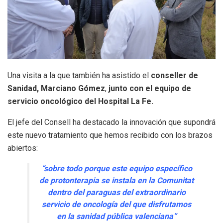
Una visita a la que también ha asistido el
conseller de
Sanidad, Marciano Gómez
,
junto con el equipo de
servicio oncológico del Hospital La Fe.
El jefe del Consell ha destacado la innovación que supondrá
este nuevo tratamiento que hemos recibido con los brazos
abiertos:
“sobre todo porque este equipo específico
de protonterapia se instala en la Comunitat
dentro del paraguas del extraordinario
servicio de oncología del que disfrutamos
en la sanidad pública valenciana”