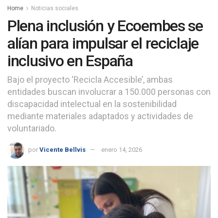
Home
Noticias sociales
Plena inclusión y Ecoembes se
alían para impulsar el reciclaje
inclusivo en España
Bajo el proyecto ‘Recicla Accesible’, ambas
entidades buscan involucrar a 150.000 personas con
discapacidad intelectual en la sostenibilidad
mediante materiales adaptados y actividades de
voluntariado.
por
Vicente Bellvis
enero 14, 2026