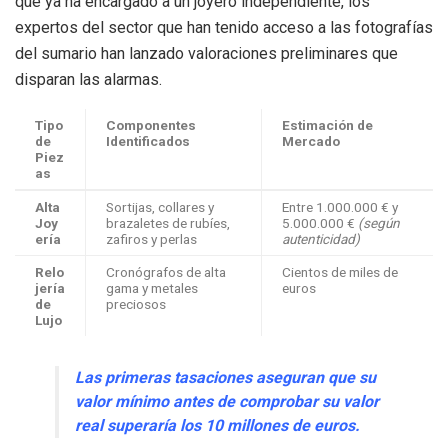
que ya ha encargado a un joyero independiente, los
expertos del sector que han tenido acceso a las fotografías
del sumario han lanzado valoraciones preliminares que
disparan las alarmas.
Tipo
Componentes
Estimación de
de
Identificados
Mercado
Piez
as
Alta
Sortijas, collares y
Entre 1.000.000 € y
Joy
brazaletes de rubíes,
5.000.000 €
(según
ería
zafiros y perlas
autenticidad)
Relo
Cronógrafos de alta
Cientos de miles de
jería
gama y metales
euros
de
preciosos
Lujo
Las primeras tasaciones aseguran que su
valor mínimo antes de comprobar su valor
real superaría los 10 millones de euros.