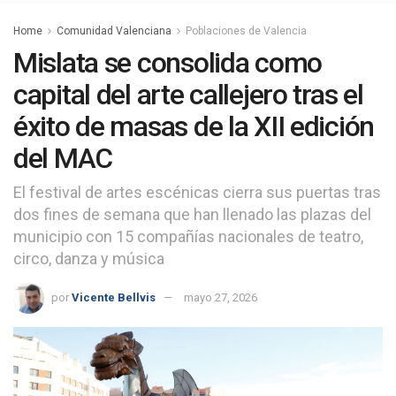
Home
Comunidad Valenciana
Poblaciones de Valencia
Mislata se consolida como
capital del arte callejero tras el
éxito de masas de la XII edición
del MAC
El festival de artes escénicas cierra sus puertas tras
dos fines de semana que han llenado las plazas del
municipio con 15 compañías nacionales de teatro,
circo, danza y música
por
Vicente Bellvis
mayo 27, 2026