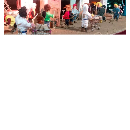
El
belén
incluye una reproducción de la
parroquia de
Nuestra Señora del Don de Alfafar
, uno de los pueblos
afectados por la
DANA
, cuyo templo se ha convertido en
punto de recogida de alimentos y artículos de limpieza.
«
Hemos querido elaborar esta representación desde el
respeto, la consideración y el mejor de los sentimientos,
esos que salen del corazón y que van dirigidos hacia cada
uno de esos héroes anónimos que nos ayudan y, por