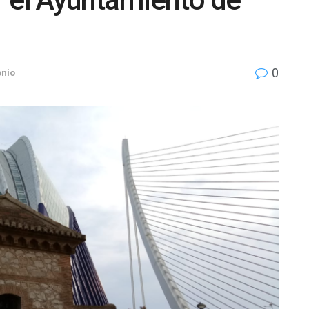
0
onio