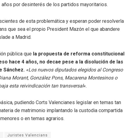
 años por desinterés de los partidos mayoritarios.
ientes de esta problemática y esperan poder resolverla
ians que sea el propio President Mazón el que abandere
aslade a Madrid.
ión pública que
la propuesta de reforma constitucional
eso hace 4 años, no decae pese a la disolución de las
te Sánchez.
«Los nuevos diputados elegidos al Congreso
s Diana Morant, González Pons, Macarena Montesinos o
aja esta reivindicación tan transversal
«.
básica, pudiendo Corts Valencianes legislar en temas tan
materia de matrimonio implantando la custodia compartida
menores o en temas agrarios.
o
Juristes Valencians