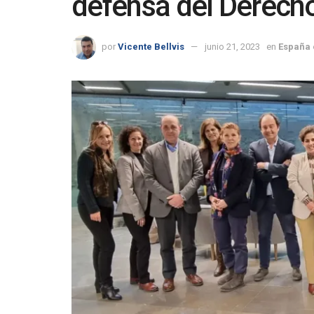
defensa del Derecho
por
Vicente Bellvis
junio 21, 2023
en
España 