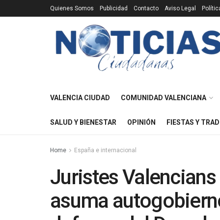
Quienes Somos
Publicidad
Contacto
Aviso Legal
Políti
VALENCIA CIUDAD
COMUNIDAD VALENCIANA
SALUD Y BIENESTAR
OPINIÓN
FIESTAS Y TRAD
Home
España e internacional
Juristes Valencian
asuma autogobierno