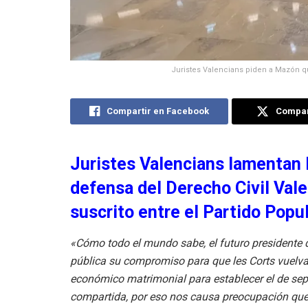
Juristes Valencians piden a Mazón q
Compartir en Facebook
Compart
Juristes Valencians lamentan l
defensa del Derecho Civil Val
suscrito entre el Partido Popul
«Cómo todo el mundo sabe, el futuro presidente 
pública su compromiso para que les Corts vuelva
económico matrimonial para establecer el de sep
compartida, por eso nos causa preocupación que