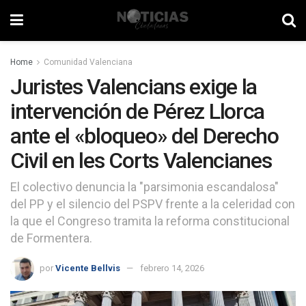
Home
Comunidad Valenciana
Juristes Valencians exige la
intervención de Pérez Llorca
ante el «bloqueo» del Derecho
Civil en les Corts Valencianes
El colectivo denuncia la "parsimonia escandalosa"
del PP y el silencio del PSPV frente a la celeridad con
la que el Congreso tramita la reforma constitucional
de Formentera.
por
Vicente Bellvis
febrero 14, 2026