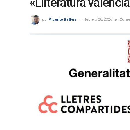
«Lliteratura valenci
por
Vicente Bellvis
febrero 28, 2026
en
Comu