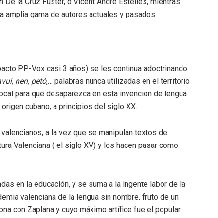
n De la Cruz Fuster, o Vicent André Estellés, mientras
y la amplia gama de autores actuales y pasados.
 pacto PP-Vox casi 3 años) se les continua adoctrinando
vui, nen, petó
,… palabras nunca utilizadas en el territorio
local para que desaparezca en esta invención de lengua
rigen cubano, a principios del siglo XX.
 valencianos, a la vez que se manipulan textos de
tura Valenciana ( el siglo XV) y los hacen pasar como
das en la educación, y se suma a la ingente labor de la
ademia valenciana de la lengua sin nombre, fruto de un
ona con Zaplana y cuyo máximo artífice fue el popular