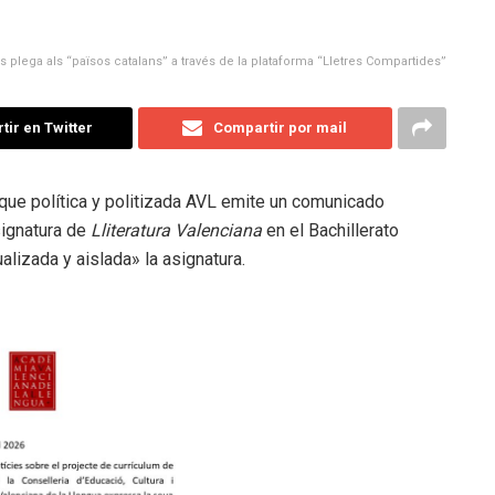
s plega als “països catalans” a través de la plataforma “Lletres Compartides”
ir en Twitter
Compartir por mail
 que política y politizada AVL emite un comunicado
ignatura de
Lliteratura Valenciana
en el Bachillerato
lizada y aislada» la asignatura.