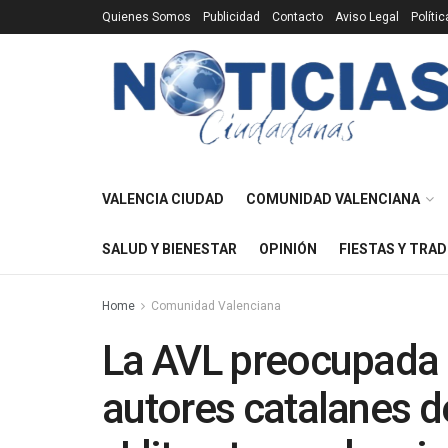
Quienes Somos
Publicidad
Contacto
Aviso Legal
Políti
VALENCIA CIUDAD
COMUNIDAD VALENCIANA
SALUD Y BIENESTAR
OPINIÓN
FIESTAS Y TRAD
Home
Comunidad Valenciana
La AVL preocupada p
autores catalanes d