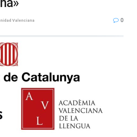
ana»
0
nidad Valenciana