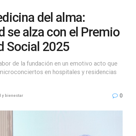
icina del alma:
d se alza con el Premio
d Social 2025
labor de la fundación en un emotivo acto que
microconciertos en hospitales y residencias
0
 y bienestar