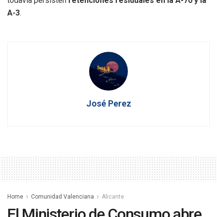
todavía persisten
retenciones residuales en la A-70 y la
A-3
.
José Perez
Home
Comunidad Valenciana
Alicante
El Ministerio de Consumo abre