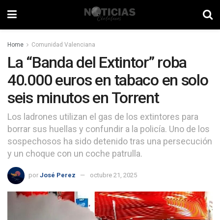
Home
Comunidad Valenciana
La “Banda del Extintor” roba
40.000 euros en tabaco en solo
seis minutos en Torrent
Los ladrones utilizan el gas de los extintores para
borrar sus huellas y confundir a la policía. Uno de los
sospechosos ha sido detenido tras una persecución
y un choque con un coche patrulla.
por
José Perez
octubre 21, 2025