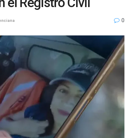
n el Registro Civil
0
enciana