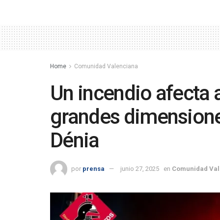
Home
Comunidad Valenciana
Un incendio afecta 
grandes dimensione
Dénia
por
prensa
junio 27, 2025
en
Comunidad Val