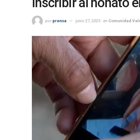
inscribir al nonato e
por
prensa
junio 27, 2025
en
Comunidad Val