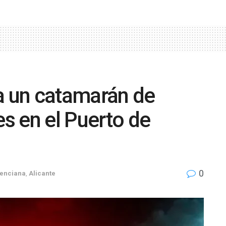
a un catamarán de
s en el Puerto de
0
enciana
,
Alicante