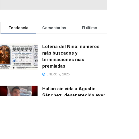
Tendencia
Comentarios
El último
Lotería del Niño: números
más buscados y
terminaciones más
premiadas
ENERO 2, 2025
Hallan sin vida a Agustín
Sánchez, desaparecido ayer
cuando salía en bici desde
Catarroja
MARZO 13, 2025
El ayuntamiento de Paiporta
demoniza las ayudas de la