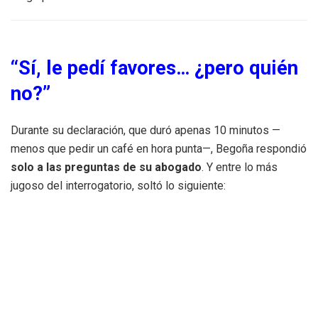
“Sí, le pedí favores… ¿pero quién
no?”
Durante su declaración, que duró apenas 10 minutos —
menos que pedir un café en hora punta—, Begoña respondió
solo a las preguntas de su abogado
. Y entre lo más
jugoso del interrogatorio, soltó lo siguiente:
“Le pedí algunos favores puntuales”.
Traducción libre: “Le dije si podía imprimir algo, recoger un
paquete o buscarme una sala sin goteras en Moncloa. Nada
del otro mundo”. Claro que en el universo político-judicial,
eso ya es suficiente para que un juez se ponga las gafas
de ver indicios y levante la ceja hasta el techo.