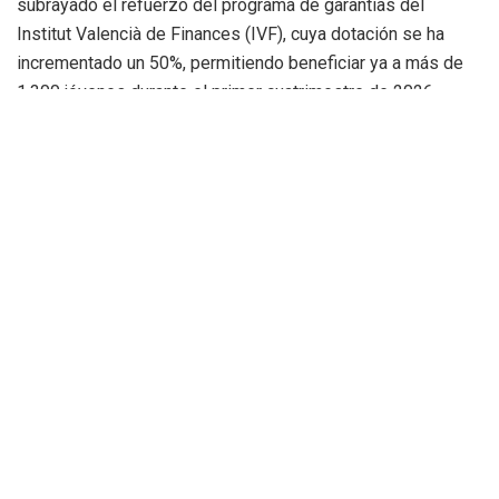
subrayado el refuerzo del programa de garantías del
Institut Valencià de Finances (IVF), cuya dotación se ha
incrementado un 50%, permitiendo beneficiar ya a más de
1.300 jóvenes durante el primer cuatrimestre de 2026.
Además, el Plan VIVE continúa avanzando con 4.800
viviendas de protección pública actualmente en marcha.
Más inversiones sociales y
sanitarias
El balance presentado por Presidencia también pone el
foco en las políticas sociales y sanitarias.
Entre las medidas destacadas figura el refuerzo de la
Atención Primaria, la reducción de listas de espera
quirúrgicas y de dependencia, así como nuevas actuaciones