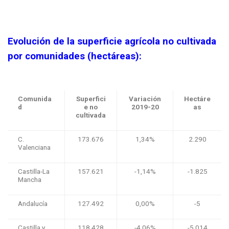
Evolución de la superficie agrícola no cultivada
por comunidades (hectáreas):
Comunida
Superfici
Variación
Hectáre
d
e no
2019-20
as
cultivada
C.
173.676
1,34%
2.290
Valenciana
Castilla-La
157.621
-1,14%
-1.825
Mancha
Andalucía
127.492
0,00%
-5
Castilla y
118.428
-4,06%
-5.014