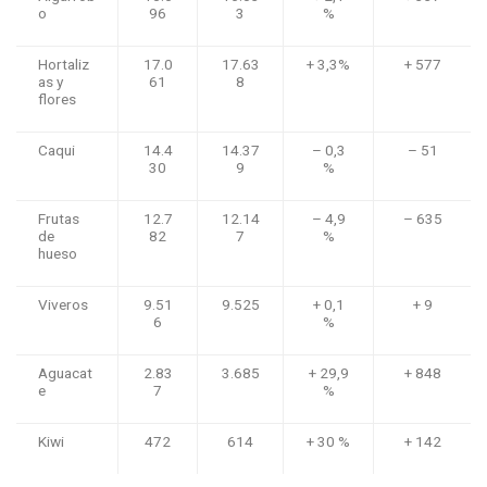
o
96
3
%
Hortaliz
17.0
17.63
+ 3,3%
+ 577
as y
61
8
flores
Caqui
14.4
14.37
– 0,3
– 51
30
9
%
Frutas
12.7
12.14
– 4,9
– 635
de
82
7
%
hueso
Viveros
9.51
9.525
+ 0,1
+ 9
6
%
Aguacat
2.83
3.685
+ 29,9
+ 848
e
7
%
Kiwi
472
614
+ 30 %
+ 142