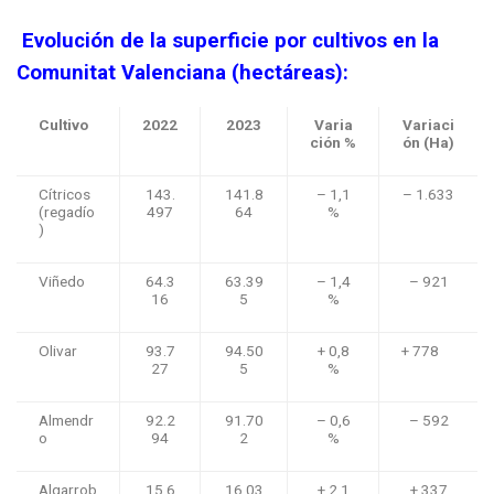
Evolución de la superficie por cultivos en la
Comunitat Valenciana (hectáreas):
Cultivo
2022
2023
Varia
Variaci
ción %
ón (Ha)
Cítricos
143.
141.8
– 1,1
– 1.633
(regadío
497
64
%
)
Viñedo
64.3
63.39
– 1,4
– 921
16
5
%
Olivar
93.7
94.50
+ 0,8
+ 778
27
5
%
Almendr
92.2
91.70
– 0,6
– 592
o
94
2
%
Algarrob
15.6
16.03
+ 2,1
+ 337