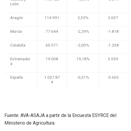
León
Aragón
114.991
2,35%
2.637
Murcia
77.644
-2,29%
-1.818
Cataluña
60.571
-2,00%
-1.238
Extremadur
19.008
19,18%
3.059
a
España
1.037.87
-0,51%
-5.365
4
Fuente: AVA-ASAJA a partir de la Encuesta ESYRCE del
Ministerio de Agricultura.