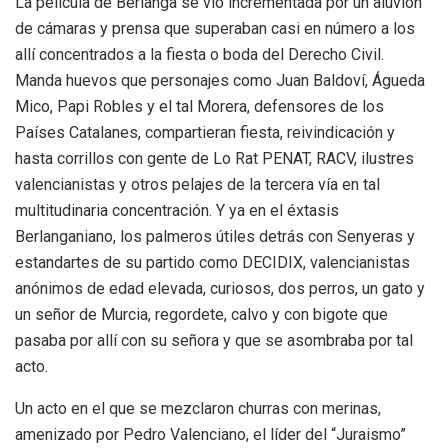
La película de Berlanga se vió incrementada por un aluvión
de cámaras y prensa que superaban casi en número a los
allí concentrados a la fiesta o boda del Derecho Civil.
Manda huevos que personajes como Juan Baldoví, Águeda
Mico, Papi Robles y el tal Morera, defensores de los
Países Catalanes, compartieran fiesta, reivindicación y
hasta corrillos con gente de Lo Rat PENAT, RACV, ilustres
valencianistas y otros pelajes de la tercera vía en tal
multitudinaria concentración. Y ya en el éxtasis
Berlanganiano, los palmeros útiles detrás con Senyeras y
estandartes de su partido como DECIDIX, valencianistas
anónimos de edad elevada, curiosos, dos perros, un gato y
un señor de Murcia, regordete, calvo y con bigote que
pasaba por allí con su señora y que se asombraba por tal
acto.
Un acto en el que se mezclaron churras con merinas,
amenizado por Pedro Valenciano, el líder del “Juraismo”