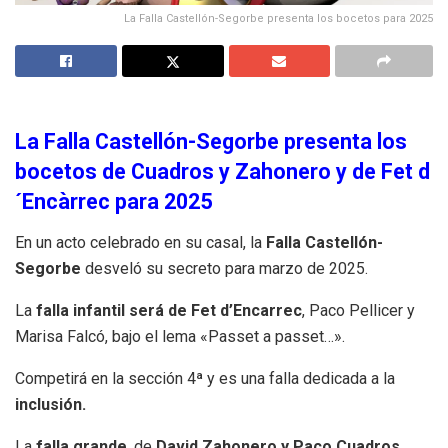
La Falla Castellón-Segorbe presenta los bocetos para 2025
La Falla Castellón-Segorbe presenta los
bocetos de Cuadros y Zahonero y de Fet d
´Encàrrec para 2025
En un acto celebrado en su casal, la
Falla Castellón-
Segorbe
desveló su secreto para marzo de 2025.
La
falla infantil será de Fet d’Encarrec
, Paco Pellicer y
Marisa Falcó, bajo el lema «Passet a passet…».
Competirá en la sección 4ª y es una falla dedicada a la
inclusión.
La
falla grande
, de
David Zahonero y Paco Cuadros
,