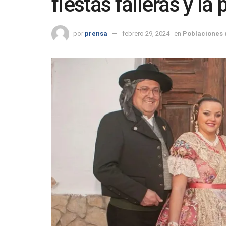
fiestas falleras y l
por
prensa
febrero 29, 2024
en
Poblaciones 