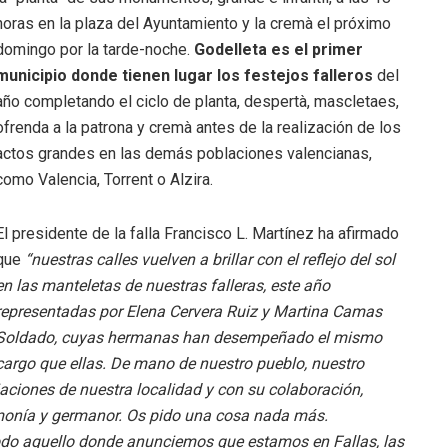
horas en la plaza del Ayuntamiento y la cremà el próximo
domingo por la tarde-noche.
Godelleta es el primer
municipio donde tienen lugar los festejos falleros
del
año completando el ciclo de planta, despertà, mascletaes,
ofrenda a la patrona y cremà antes de la realización de los
actos grandes en las demás poblaciones valencianas,
como Valencia, Torrent o Alzira.
El presidente de la falla Francisco L. Martínez ha afirmado
que
“nuestras calles vuelven a brillar con el reflejo del sol
en las manteletas de nuestras falleras, este año
representadas por Elena Cervera Ruiz y Martina Camas
Soldado, cuyas hermanas han desempeñado el mismo
cargo que ellas. De mano de nuestro pueblo, nuestro
aciones de nuestra localidad y con su colaboración,
rmonía y germanor. Os pido una cosa nada más.
odo aquello donde anunciemos que estamos en Fallas, las