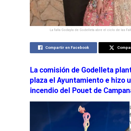
La falla Godayla de Godelleta abre el ciclo de las Fa
Compartir en Facebook
Compart
La comisión de Godelleta plantó
plaza el Ayuntamiento e hizo un
incendio del Pouet de Campana