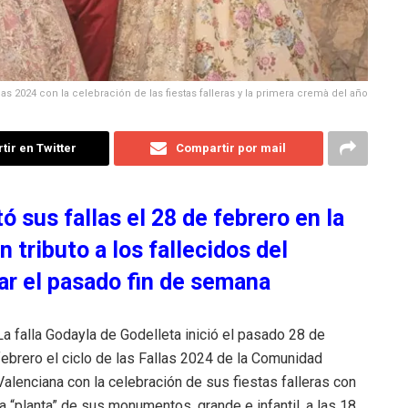
llas 2024 con la celebración de las fiestas falleras y la primera cremà del año
ir en Twitter
Compartir por mail
 sus fallas el 28 de febrero en la
 tributo a los fallecidos del
r el pasado fin de semana
La falla Godayla de Godelleta inició el pasado 28 de
febrero el ciclo de las Fallas 2024 de la Comunidad
Valenciana con la celebración de sus fiestas falleras con
la “planta” de sus monumentos, grande e infantil, a las 18