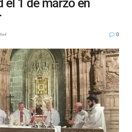
d el 1 de marzo en
r
0
udad