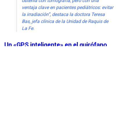
obtenía con tomografía, pero con una
ventaja clave en pacientes pediátricos: evitar
la irradiación”, destaca la doctora Teresa
Bas, jefa clínica de la Unidad de Raquis de
La Fe.
Un «GPS inteligente» en el quirófano
El procedimiento se apoya en un sistema de
navegación
quirúrgica 7D
que funciona mediante cámaras ópticas 3D y
luz visible. Esta tecnología reconoce la superficie ósea del
paciente en cuestión de segundos, reconstruye su
anatomía en tiempo real y la alinea con la planificación
médica previa.
El sistema destaca por su capacidad de analizar cada
vértebra de forma independiente, manteniendo una
precisión absoluta incluso si se producen pequeños
movimientos en el paciente durante la intervención. En el