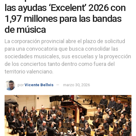
las ayudas ‘Excelent’ 2026 con
1,97 millones para las bandas
de música
La corporación provincial abre el plazo de solicitud
para una convocatoria que busca consolidar las
sociedades musicales, sus escuelas y la proyección
de los conciertos tanto dentro como fuera del
territorio valenciano.
por
Vicente Bellvis
marzo 30, 2026