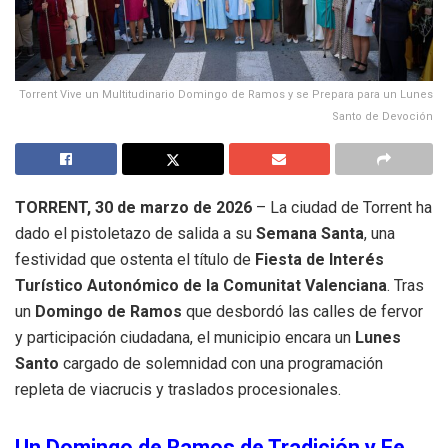
Torrent Vive un Multitudinario Domingo de Ramos y se Prepara para un Lunes
Santo de Devoción
TORRENT, 30 de marzo de 2026
– La ciudad de Torrent ha
dado el pistoletazo de salida a su
Semana Santa
, una
festividad que ostenta el título de
Fiesta de Interés
Turístico Autonómico de la Comunitat Valenciana
.
Tras
un
Domingo de Ramos
que desbordó las calles de fervor
y participación ciudadana, el municipio encara un
Lunes
Santo
cargado de solemnidad con una programación
repleta de viacrucis y traslados procesionales
.
Un Domingo de Ramos de Tradición y Fe