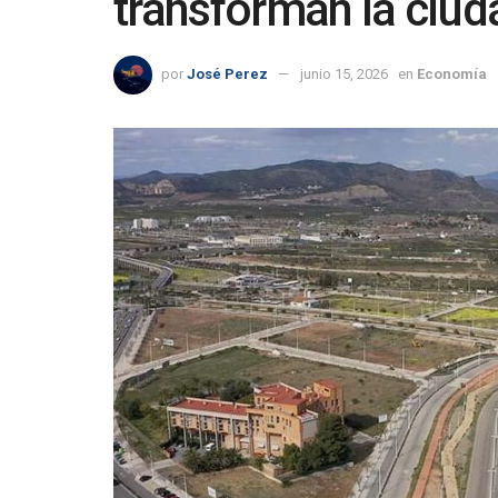
transforman la ciud
por
José Perez
junio 15, 2026
en
Economía