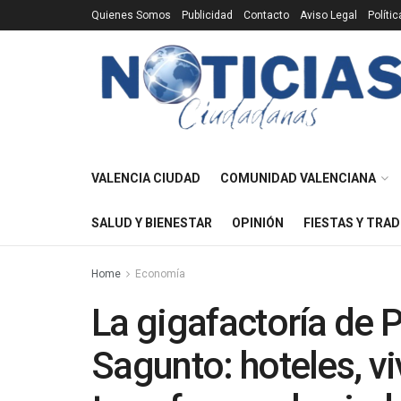
Quienes Somos
Publicidad
Contacto
Aviso Legal
Políti
VALENCIA CIUDAD
COMUNIDAD VALENCIANA
SALUD Y BIENESTAR
OPINIÓN
FIESTAS Y TRAD
Home
Economía
La gigafactoría de
Sagunto: hoteles, v