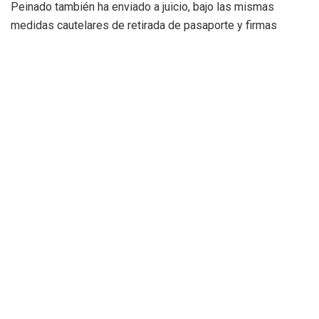
Peinado también ha enviado a juicio, bajo las mismas
medidas cautelares de retirada de pasaporte y firmas
periódicas, a su asistente personal en el Palacio de la
Moncloa,
Cristina Álvarez
. Asimismo, se abre juicio oral
contra el empresario
Juan Carlos Barrabés
, a quien se le
imputan los delitos de tráfico de influencias y corrupción en
los negocios.
La tesis del instructor:
Según el auto
dictado este sábado, el juez argumenta que
Gómez y Barrabés forjaron una «relación de
intereses» que presuntamente tuvo como
base de operaciones la cátedra que ella
codirigía en la Universidad Complutense de
Madrid, utilizando su vinculación residencial
y personal en Moncloa para influir en la
adjudicación de contratos públicos.