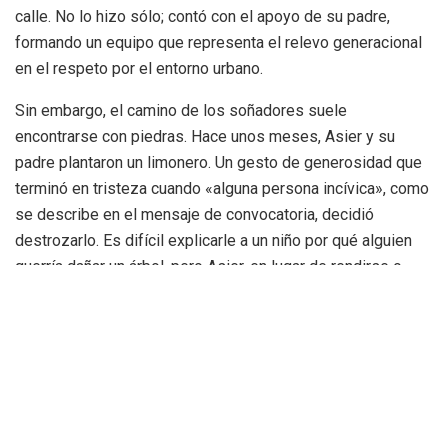
calle. No lo hizo sólo; contó con el apoyo de su padre,
formando un equipo que representa el relevo generacional
en el respeto por el entorno urbano.
Sin embargo, el camino de los soñadores suele
encontrarse con piedras. Hace unos meses, Asier y su
padre plantaron un limonero. Un gesto de generosidad que
terminó en tristeza cuando «alguna persona incívica», como
se describe en el mensaje de convocatoria, decidió
destrozarlo. Es difícil explicarle a un niño por qué alguien
querría dañar un árbol, pero Asier, en lugar de rendirse o
guardar rencor, ha optado por la resiliencia. En su carta
manuscrita, con una caligrafía cargada de verdad, nos
cuenta que vuelve a intentarlo. No se da por vencido porque
su deseo de «donar» algo positivo a su barrio es más
fuerte que el acto vandálico que sufrió.
Esta vez, la elección del árbol es una declaración de