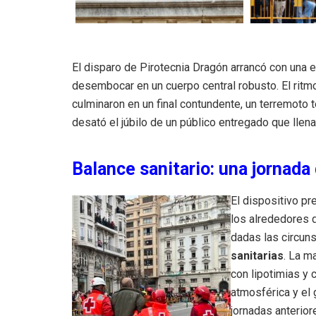
El disparo de Pirotecnia Dragón arrancó con una e
desembocar en un cuerpo central robusto. El ritmo
culminaron en un final contundente, un terremoto t
desató el júbilo de un público entregado que llenab
Balance sanitario: una jornada
El dispositivo p
los alrededores d
dadas las circuns
sanitarias
. La m
con lipotimias y 
atmosférica y el 
jornadas anterio