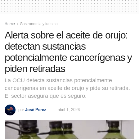
Home
Gastronomía y turismo
Alerta sobre el aceite de orujo:
detectan sustancias
potencialmente cancerígenas y
piden retiradas
La OCU detecta sustancias potencialmente
cancerígenas en aceite de orujo y pide su retirada.
El sector asegura que es seguro.
por
José Perez
abril 1, 2026