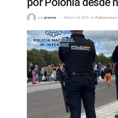
por Polonia desde 
por
prensa
febrero 25, 2025
en
Poblaciones 