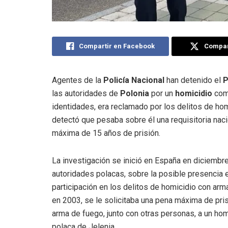
Compartir en Facebook
Compart
Agentes de la
Policía Nacional
han detenido el
P
las autoridades de
Polonia
por un
homicidio
come
identidades, era reclamado por los delitos de homi
detectó que pesaba sobre él una requisitoria nac
máxima de 15 años de prisión.
La investigación se inició en España en diciembre 
autoridades polacas, sobre la posible presencia e
participación en los delitos de homicidio con arm
en 2003, se le solicitaba una pena máxima de pri
arma de fuego, junto con otras personas, a un ho
polaca de Jelenia.