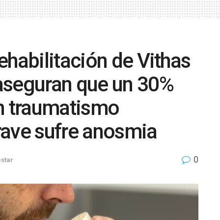
ehabilitación de Vithas
aseguran que un 30%
on traumatismo
rave sufre anosmia
0
estar