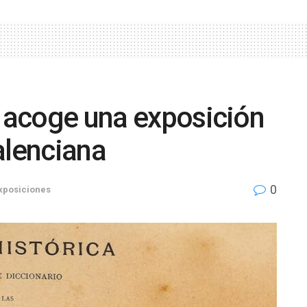
ó acoge una exposición
alenciana
0
xposiciones