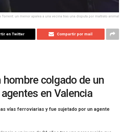
 Torrent: un menor apalea a una vecina tras una disputa por maltrato animal
ir en Twitter
Compartir por mail
un hombre colgado de un
s agentes en Valencia
as vías ferroviarias y fue sujetado por un agente