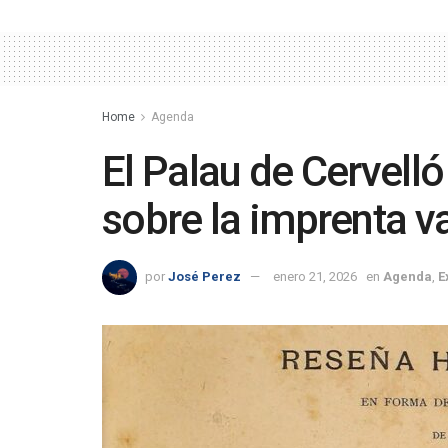
Home
Agenda
El Palau de Cervell
sobre la imprenta v
por
José Perez
enero 21, 2026
en
Agenda
,
E